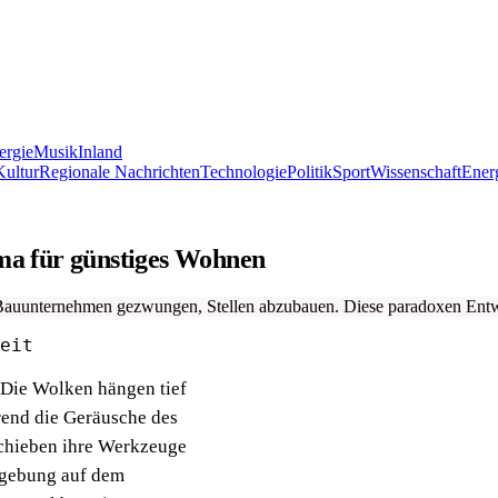
ergie
Musik
Inland
Kultur
Regionale Nachrichten
Technologie
Politik
Sport
Wissenschaft
Ener
mma für günstiges Wohnen
 Bauunternehmen gezwungen, Stellen abzubauen. Diese paradoxen Entw
eit
n. Die Wolken hängen tief
rend die Geräusche des
chieben ihre Werkzeuge
mgebung auf dem