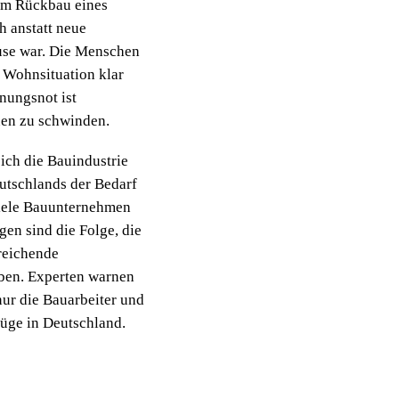
dem Rückbau eines
h anstatt neue
ause war. Die Menschen
 Wohnsituation klar
nungsnot ist
inen zu schwinden.
sich die Bauindustrie
utschlands der Bedarf
viele Bauunternehmen
gen sind die Folge, die
treichende
ben. Experten warnen
nur die Bauarbeiter und
füge in Deutschland.