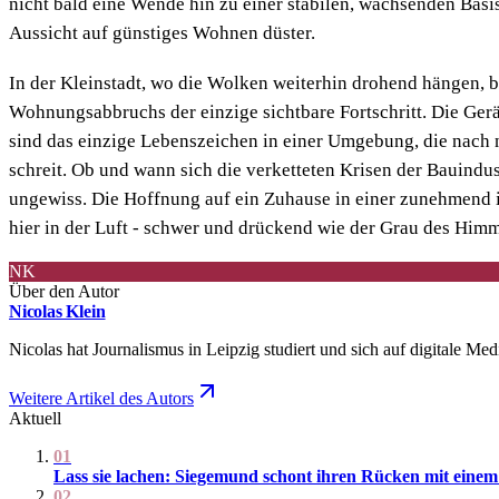
nicht bald eine Wende hin zu einer stabilen, wachsenden Basis 
Aussicht auf günstiges Wohnen düster.
In der Kleinstadt, wo die Wolken weiterhin drohend hängen, bl
Wohnungsabbruchs der einzige sichtbare Fortschritt. Die Ger
sind das einzige Lebenszeichen in einer Umgebung, die nach
schreit. Ob und wann sich die verketteten Krisen der Bauindust
ungewiss. Die Hoffnung auf ein Zuhause in einer zunehmend i
hier in der Luft - schwer und drückend wie der Grau des Himm
NK
Über den Autor
Nicolas Klein
Nicolas hat Journalismus in Leipzig studiert und sich auf digitale Me
Weitere Artikel des Autors
Aktuell
01
Lass sie lachen: Siegemund schont ihren Rücken mit eine
02