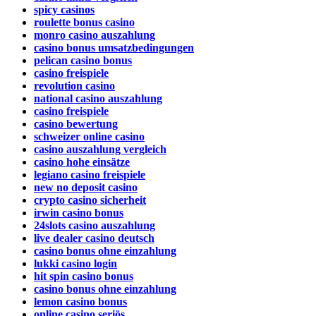
spicy casinos
roulette bonus casino
monro casino auszahlung
casino bonus umsatzbedingungen
pelican casino bonus
casino freispiele
revolution casino
national casino auszahlung
casino freispiele
casino bewertung
schweizer online casino
casino auszahlung vergleich
casino hohe einsätze
legiano casino freispiele
new no deposit casino
crypto casino sicherheit
irwin casino bonus
24slots casino auszahlung
live dealer casino deutsch
casino bonus ohne einzahlung
lukki casino login
hit spin casino bonus
casino bonus ohne einzahlung
lemon casino bonus
online casino seriös