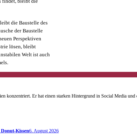
findet, bleibt die
eibt die Baustelle des
äusche der Baustelle
 neuen Perspektiven
rie lösen, bleibt
nstabilen Welt ist auch
els.
dien konzentriert. Er hat einen starken Hintergrund in Social Media und 
m Donut-Kissen
6. August 2026