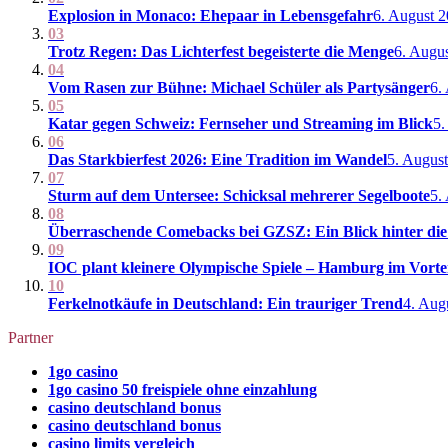
Explosion in Monaco: Ehepaar in Lebensgefahr
6. August 
03
Trotz Regen: Das Lichterfest begeisterte die Menge
6. Augu
04
Vom Rasen zur Bühne: Michael Schüler als Partysänger
6.
05
Katar gegen Schweiz: Fernseher und Streaming im Blick
5.
06
Das Starkbierfest 2026: Eine Tradition im Wandel
5. Augus
07
Sturm auf dem Untersee: Schicksal mehrerer Segelboote
5.
08
Überraschende Comebacks bei GZSZ: Ein Blick hinter die
09
IOC plant kleinere Olympische Spiele – Hamburg im Vortei
10
Ferkelnotkäufe in Deutschland: Ein trauriger Trend
4. Aug
Partner
1go casino
1go casino 50 freispiele ohne einzahlung
casino deutschland bonus
casino deutschland bonus
casino limits vergleich