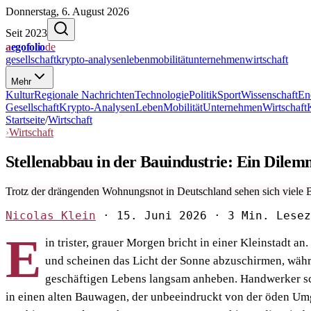
Donnerstag, 6. August 2026
Seit 2023
a
egofolio
de
gesellschaft
krypto-analysen
leben
mobilität
unternehmen
wirtschaft
Mehr
Kultur
Regionale Nachrichten
Technologie
Politik
Sport
Wissenschaft
En
Gesellschaft
Krypto-Analysen
Leben
Mobilität
Unternehmen
Wirtschaft
Startseite
/
Wirtschaft
›
Wirtschaft
Stellenabbau in der Bauindustrie: Ein Dile
Trotz der drängenden Wohnungsnot in Deutschland sehen sich viele
Nicolas Klein
·
15. Juni 2026
·
3 Min. Lesez
E
in trister, grauer Morgen bricht in einer Kleinstadt a
und scheinen das Licht der Sonne abzuschirmen, wäh
geschäftigen Lebens langsam anheben. Handwerker s
in einen alten Bauwagen, der unbeeindruckt von der öden U